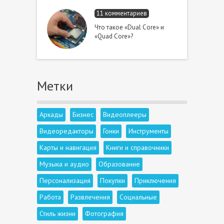
11 комментариев
Что такое «Dual Core» и
«Quad Core»?
Метки
Аркады
Бизнес
Видеоплееры
Видеоредакторы
Гонки
Инструменты
Карты и навигация
Книги и справочники
Музыка и аудио
Образование
Персонализация
Покупки
Приключения
Работа
Развлечения
Социальные
Стиль жизни
Фотография