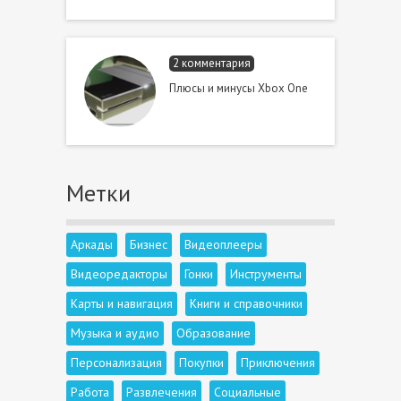
2 комментария
Плюсы и минусы Xbox One
Метки
Аркады
Бизнес
Видеоплееры
Видеоредакторы
Гонки
Инструменты
Карты и навигация
Книги и справочники
Музыка и аудио
Образование
Персонализация
Покупки
Приключения
Работа
Развлечения
Социальные