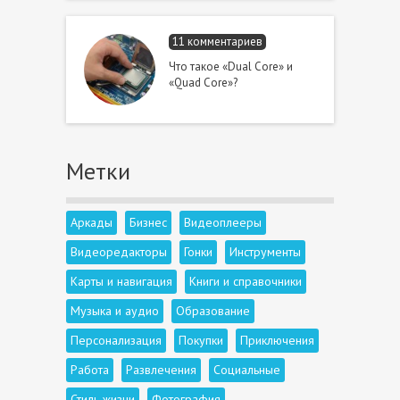
11 комментариев
Что такое «Dual Core» и
«Quad Core»?
Метки
Аркады
Бизнес
Видеоплееры
Видеоредакторы
Гонки
Инструменты
Карты и навигация
Книги и справочники
Музыка и аудио
Образование
Персонализация
Покупки
Приключения
Работа
Развлечения
Социальные
Стиль жизни
Фотография