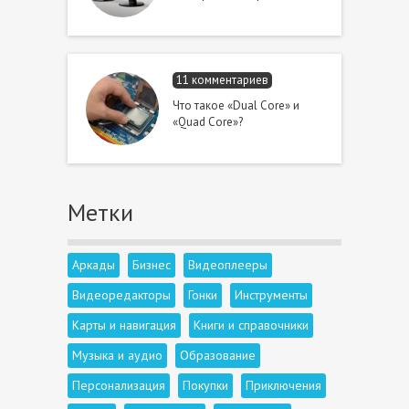
11 комментариев
Что такое «Dual Core» и
«Quad Core»?
Метки
Аркады
Бизнес
Видеоплееры
Видеоредакторы
Гонки
Инструменты
Карты и навигация
Книги и справочники
Музыка и аудио
Образование
Персонализация
Покупки
Приключения