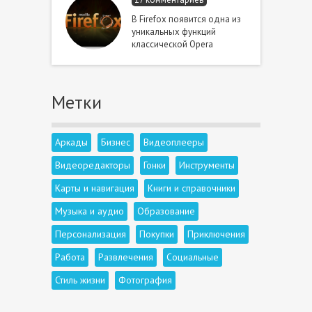
В Firefox появится одна из
уникальных функций
классической Opera
Метки
Аркады
Бизнес
Видеоплееры
Видеоредакторы
Гонки
Инструменты
Карты и навигация
Книги и справочники
Музыка и аудио
Образование
Персонализация
Покупки
Приключения
Работа
Развлечения
Социальные
Стиль жизни
Фотография