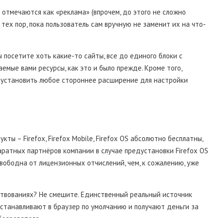
е отмечаются как «реклама» (впрочем, до этого не сложно
тех пор, пока пользователь сам вручную не заменит их на что-
вы посетите хоть какие-то сайты, все до единого блоки с
мые вами ресурсы, как это и было прежде. Кроме того,
е установить любое стороннее расширение для настройки
кты – Firefox, Firefox Mobile, Firefox OS абсолютно бесплатны,
паратных партнёров компании в случае предустановки Firefox OS
вободна от лицензионных отчислений, чем, к сожалению, уже
ртвованиях? Не смешите. Единственный реальный источник
устанавливают в браузер по умолчанию и получают деньги за