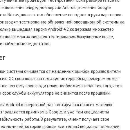
ступенчатые процедуры тестирования. Если разбирать все по
е появления очередной версии Android, компания Google
тв Nexus, после этого обновление попадает в руки партнеров-
оизводят тестирование обновленной операционной системы на
только вышедшая версия Android 4.2 содержала множество
ко после многих месяцев тестирования. Выпущенные после,
или найденные недостатки.
ег
онной системы очищается от найденных ошибок, производители
рсию ОС свои пользовательские интерфейсы, примером может
енно поэтому производителям необходима гарантия того, что в
и срок службы аккумулятора не снизится после прошивки.
я Android в очередной раз тестируется на всех моделях
тправляются прямиком в Google, и уже там специалисты
абильность работы. В результате, клиент получает свое
тех моделей, которые прошли все тесты.Специалист компании