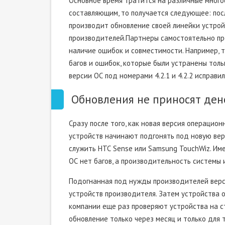
Основное время тратится на различные много
составляющим, то получается следующее: посл
производит обновление своей линейки устройс
производителей.Партнеры самостоятельно пр
наличие ошибок и совместимости. Например, 
багов и ошибок, которые были устранены толь
версии ОС под номерами 4.2.1 и 4.2.2 исправ
Обновления не приносят ден
Сразу после того, как новая версия операци
устройств начинают подгонять под новую ве
служить НТС Sense или Samsung TouchWiz. Им
ОС нет багов, а производительность системы 
Подогнанная под нужды производителей верси
устройств производителя. Затем устройства о
компании еще раз проверяют устройства на ст
обновление только через месяц и только для 