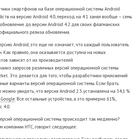
тчики смартфонов на базе операционной системы Android
ств на версию Android 4.0, переход на 4.1 занял вообще – семь
обновление до версии Android 4.2 для своих флагманских
 официального релиза обновления.
рсию Android, это еще не означает, что каждый пользователь
. Как правило, она оказывается доступна на новых
атов зависят от их производителей
нализ запросов различных версий операционной системы
arket. Это делается для того, чтобы разработчики приложений
ные варианты версий операционной системы. Если брать
 можно увидеть, что версия Android 2.3 установлена на 34,1 %
т
Google
. Все остальные устройства, а это примерно 61%,
 4.0.
 версий операционной системы происходит так медленно?
м компании НТС, говорит следующее: