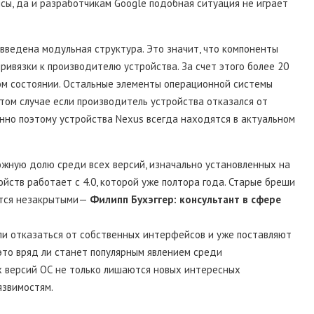
сы, да и разработчикам Google подобная ситуация не играет
, введена модульная структура. Это значит, что компоненты
ивязки к производителю устройства. За счет этого более 20
ом состоянии. Остальные элементы операционной системы
 том случае если производитель устройства отказался от
нно поэтому устройства Nexus всегда находятся в актуальном
тожную долю среди всех версий, изначально установленных на
ойств работает с 4.0, которой уже полтора года. Старые бреши
ются незакрытыми—
Филипп Бухэггер: консультант в сфере
ли отказаться от собственных интерфейсов и уже поставляют
 это вряд ли станет популярным явлением среди
х версий ОС не только лишаются новых интересных
язвимостям.