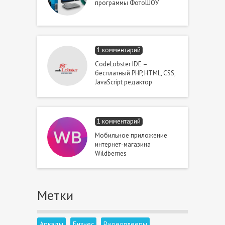
программы ФотоШОУ
1 комментарий
CodeLobster IDE –
бесплатный PHP, HTML, CSS,
JavaScript редактор
1 комментарий
Мобильное приложение
интернет-магазина
Wildberries
Метки
Аркады
Бизнес
Видеоплееры