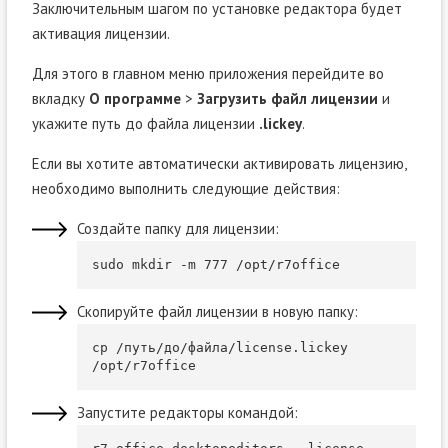
Заключительным шагом по установке редактора будет
активация лицензии.
Для этого в главном меню приложения перейдите во
вкладку
О программе
>
Загрузить файл лицензии
и
укажите путь до файла лицензии
.lickey
.
Если вы хотите автоматически активировать лицензию,
необходимо выполнить следующие действия:
Создайте папку для лицензии:
sudo mkdir 
-
m 
777
/
opt
/
r7office
Скопируйте файл лицензии в новую папку:
cp 
/путь/до/файла/
license
.
lickey 
/
opt
/
r7office
Запустите редакторы командой: