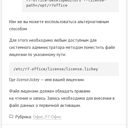
r7
-
office
-
desktopeditors 
--
license
-
path
=
/opt/
r7office
Или же вы можете воспользоваться альтернативным
способом.
Для этого необходимо любым доступным для
системного администратора методом поместить файл
лицензии по указанному пути:
/etc/
r7
-
office
/
license
/
license
.
lickey
Где
license.lickey
— имя вашей лицензии.
Файл лицензии должен обладать правами
на чтение и запись. Запись необходима для внесения в
файл данных о первичной активации.
Рубрика:
Офис
,
Р7-Офис