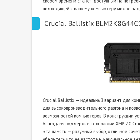
скором времени станет доступным на потреби
подходящей к вашему компьютеру можно заде
Crucial Ballistix BLM2K8G44
Crucial Ballistix — идеальный вариант для ко
для высокопроизводительного разгона и позв
возможностей компьютеров. В конструкции ус
Благодаря поддержке технологии XMP 2.0 Cruci
Эта память — разумный выбор, отличное сочет
убедитесь что ее частота и максимальное зн