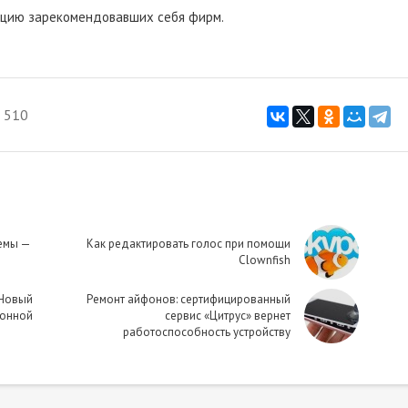
укцию зарекомендовавших себя фирм.
 510
емы —
Как редактировать голос при помощи
Clownfish
 Новый
Ремонт айфонов: сертифицированный
ионной
сервис «Цитрус» вернет
работоспособность устройству