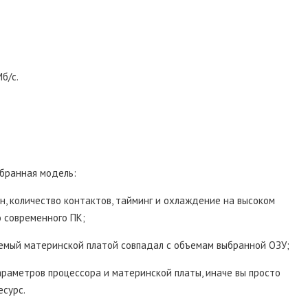
б/с.
ыбранная модель:
н, количество контактов, тайминг и охлаждение на высоком
 современного ПК;
мый материнской платой совпадал с объемам выбранной ОЗУ;
араметров процессора и материнской платы, иначе вы просто
есурс.