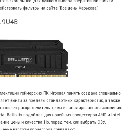
тельском рынке. Для лучшего выбора оперативной памяти
йствовать фильтры на сайте “
Все цены Харькова
”.
C19U4B
мплектации геймерских ПК. Игровая память создана специально
оляет выйти за пределы стандартных характеристик, а также
тановлен распределитель тепла из анодированного алюминия.
al Ballistix подойдет для новейших процессоров AMD и Intel.
ание цены и качества. Но, перед тем, как
выбрать ОЗУ
,
ачение частоты процессора совпадают.