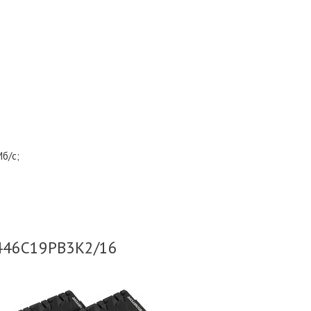
б/с;
X446C19PB3K2/16