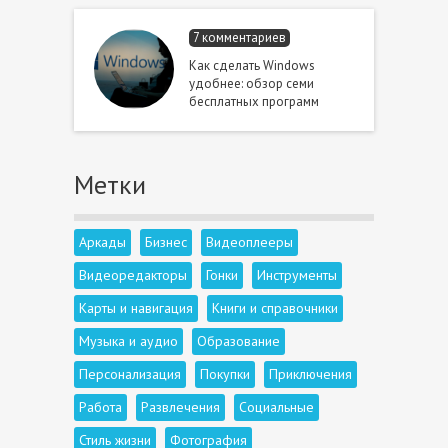
7 комментариев
Как сделать Windows
удобнее: обзор семи
бесплатных программ
Метки
Аркады
Бизнес
Видеоплееры
Видеоредакторы
Гонки
Инструменты
Карты и навигация
Книги и справочники
Музыка и аудио
Образование
Персонализация
Покупки
Приключения
Работа
Развлечения
Социальные
Стиль жизни
Фотография