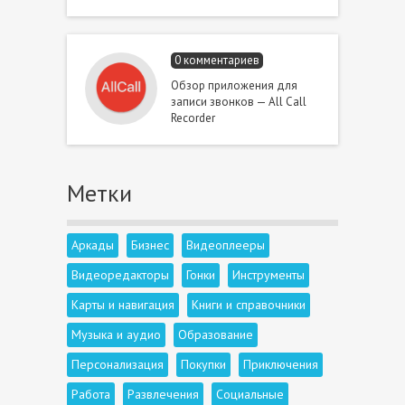
0 комментариев
Обзор приложения для
записи звонков — All Call
Recorder
Метки
Аркады
Бизнес
Видеоплееры
Видеоредакторы
Гонки
Инструменты
Карты и навигация
Книги и справочники
Музыка и аудио
Образование
Персонализация
Покупки
Приключения
Работа
Развлечения
Социальные