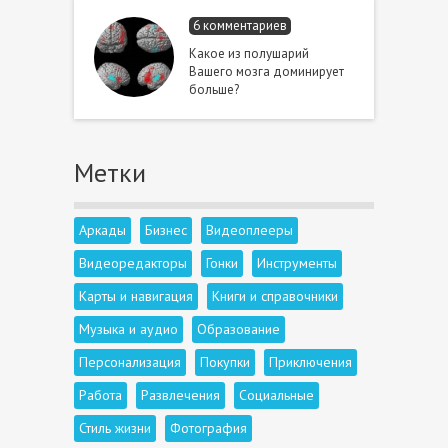
6 комментариев
Какое из полушарий
Вашего мозга доминирует
больше?
Метки
Аркады
Бизнес
Видеоплееры
Видеоредакторы
Гонки
Инструменты
Карты и навигация
Книги и справочники
Музыка и аудио
Образование
Персонализация
Покупки
Приключения
Работа
Развлечения
Социальные
Стиль жизни
Фотография