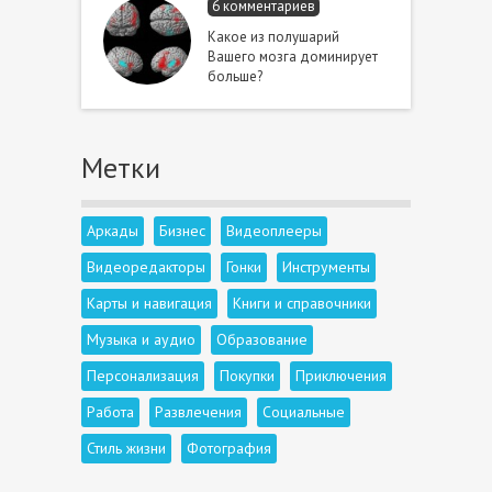
6 комментариев
Какое из полушарий
Вашего мозга доминирует
больше?
Метки
Аркады
Бизнес
Видеоплееры
Видеоредакторы
Гонки
Инструменты
Карты и навигация
Книги и справочники
Музыка и аудио
Образование
Персонализация
Покупки
Приключения
Работа
Развлечения
Социальные
Стиль жизни
Фотография