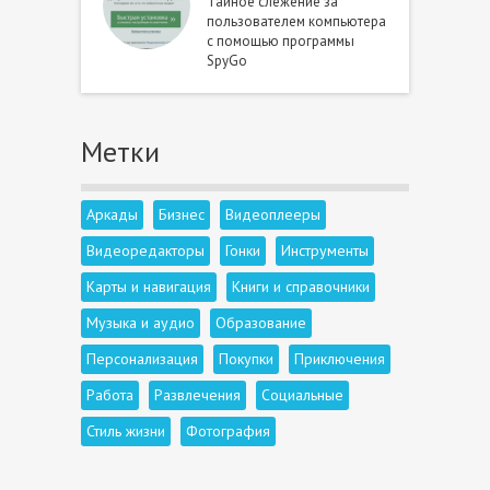
Тайное слежение за
пользователем компьютера
с помощью программы
SpyGo
Метки
Аркады
Бизнес
Видеоплееры
Видеоредакторы
Гонки
Инструменты
Карты и навигация
Книги и справочники
Музыка и аудио
Образование
Персонализация
Покупки
Приключения
Работа
Развлечения
Социальные
Стиль жизни
Фотография