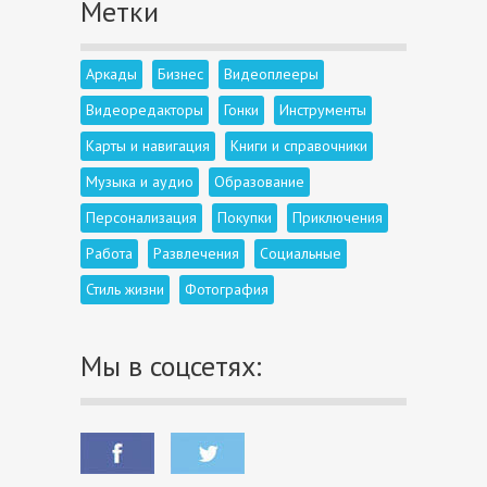
Метки
Аркады
Бизнес
Видеоплееры
Видеоредакторы
Гонки
Инструменты
Карты и навигация
Книги и справочники
Музыка и аудио
Образование
Персонализация
Покупки
Приключения
Работа
Развлечения
Социальные
Стиль жизни
Фотография
Мы в соцсетях: