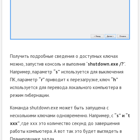
Получить подробные сведения о доступных ключах
можно, запустив консоль и выполнив “
shutdown.exe /?
”.
Например, параметр
“s”
используется для выключения
ПК, параметр
“r”
приводит к перезагрузке, ключ
“h”
используется для перевода локального компьютера в
режим гибернации.
Команда shutdown.exe может быть запущена с
несколькими ключами одновременно. Например, с
“s” и “t
xxx”
, где xxx это количество секунд до завершения
работы компьютера. А вот так это будет выглядеть в
Планировщике задач.