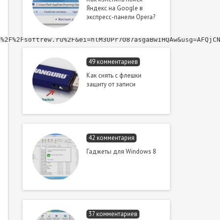
Яндекс на Google в
экспресс-панели Opera?
A%2F%2Fsoftrew.ru%2F&ei=hlM3UPr7O87asgaBwIHQAw&usg=AFQjC
49 комментариев
Как снять с флешки
защиту от записи
42 комментария
Гаджеты для Windows 8
37 комментариев