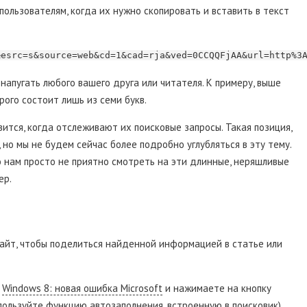
ользователям, когда их нужно скопировать и вставить в текст
&esrc=s&source=web&cd=1&cad=rja&ved=0CCQQFjAA&url=http%3
 напугать любого вашего друга или читателя. К примеру, выше
рого состоит лишь из семи букв.
тся, когда отслеживают их поисковые запросы. Такая позиция,
 но мы не будем сейчас более подробно углубляться в эту тему.
то нам просто не приятно смотреть на эти длинные, неряшливые
ер.
айт, чтобы поделиться найденной информацией в статье или
:
Windows 8: новая ошибка Microsoft
и нажимаете на кнопку
спользуйте функцию автозаполнения, встроенную в поисковик).