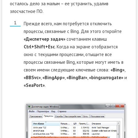
осталось дело за малым – ее устранить, удалив
злосчастное ПО.
Прежде всего, нам потребуется отключить
процессы, связанные с Bing. Для этого откройте
«Диспетчер задач»
сочетанием клавиш
Ctrl+Shift+Esc
. Когда на экране отобразится
окно с текущими процессами, отыщите все
процессы связанные Bing, которые могут иметь в
своем имени следующие ключевые слова:
«Bing»
,
«BBSvc»
,
«BingApp»
,
«BingBar»
,
«bingsurrogate»
и
«SeaPort»
.