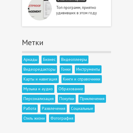
Топ программ, приятно
удививших в этом году
Метки
Аркады
Бизнес
Видеоплееры
Видеоредакторы
Гонки
Инструменты
Карты и навигация
Книги и справочники
Музыка и аудио
Образование
Персонализация
Покупки
Приключения
Работа
Развлечения
Социальные
Стиль жизни
Фотография