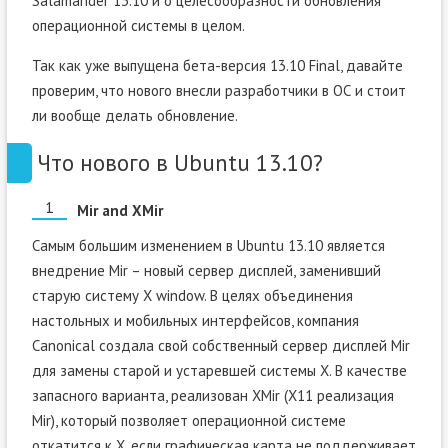
Salamander 13.10 и о целесообразности обновления
операционной системы в целом.
Так как уже выпущена бета-версия 13.10 Final, давайте
проверим, что нового внесли разработчики в ОС и стоит
ли вообще делать обновление.
Что нового в Ubuntu 13.10?
Mir and XMir
Самым большим изменением в Ubuntu 13.10 является
внедрение Mir – новый сервер дисплей, заменивший
старую систему X window. В целях объединения
настольных и мобильных интерфейсов, компания
Canonical создала свой собственный сервер дисплей Mir
для замены старой и устаревшей системы X. В качестве
запасного варианта, реализован XMir (X11 реализация
Mir), который позволяет операционной системе
откатится к X, если графическая карта не поддерживает