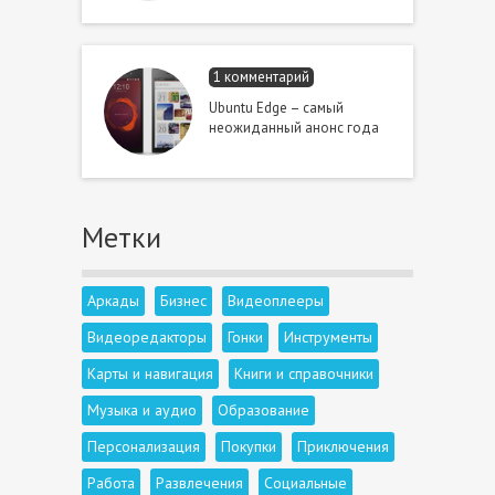
1 комментарий
Ubuntu Edge – самый
неожиданный анонс года
Метки
Аркады
Бизнес
Видеоплееры
Видеоредакторы
Гонки
Инструменты
Карты и навигация
Книги и справочники
Музыка и аудио
Образование
Персонализация
Покупки
Приключения
Работа
Развлечения
Социальные