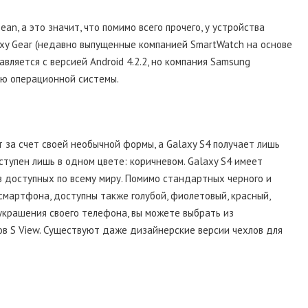
Bean, а это значит, что помимо всего прочего, у устройства
xy Gear (недавно выпущенные компанией SmartWatch на основе
тавляется с версией Android 4.2.2, но компания Samsung
ию операционной системы.
т за счет своей необычной формы, а Galaxy S4 получает лишь
тупен лишь в одном цвете: коричневом. Galaxy S4 имеет
 доступных по всему миру. Помимо стандартных черного и
 смартфона, доступны также голубой, фиолетовый, красный,
 украшения своего телефона, вы можете выбрать из
в S View. Существуют даже дизайнерские версии чехлов для