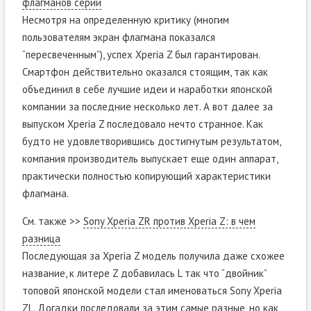
флагманов серии
Несмотря на определенную критику (многим
пользователям экран флагмана показался
“пересвеченным”), успех Xperia Z был гарантирован.
Смартфон действительно оказался стоящим, так как
объединил в себе лучшие идеи и наработки японской
компании за последние несколько лет. А вот далее за
выпуском Xperia Z последовало нечто странное. Как
будто не удовлетворившись достигнутым результатом,
компания производитель выпускает еще один аппарат,
практически полностью копирующий характеристики
флагмана.
См. также >>
Sony Xperia ZR против Xperia Z: в чем
разница
Последующая за Xperia Z модель получила даже схожее
название, к литере Z добавилась L так что “двойник”
топовой японской модели стал именоваться Sony Xperia
ZL. Догадки последовали за этим самые разные, но как