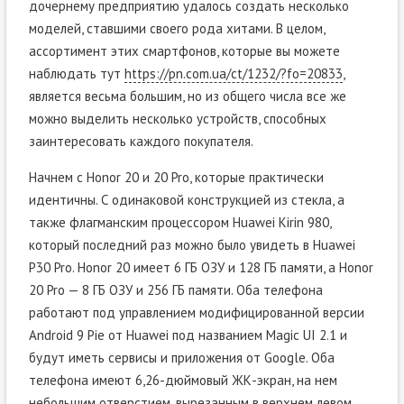
дочернему предприятию удалось создать несколько
моделей, ставшими своего рода хитами. В целом,
ассортимент этих смартфонов, которые вы можете
наблюдать тут
https://pn.com.ua/ct/1232/?fo=20833
,
является весьма большим, но из общего числа все же
можно выделить несколько устройств, способных
заинтересовать каждого покупателя.
Начнем с Honor 20 и 20 Pro, которые практически
идентичны. С одинаковой конструкцией из стекла, а
также флагманским процессором Huawei Kirin 980,
который последний раз можно было увидеть в Huawei
P30 Pro. Honor 20 имеет 6 ГБ ОЗУ и 128 ГБ памяти, а Honor
20 Pro — 8 ГБ ОЗУ и 256 ГБ памяти. Оба телефона
работают под управлением модифицированной версии
Android 9 Pie от Huawei под названием Magic UI 2.1 и
будут иметь сервисы и приложения от Google. Оба
телефона имеют 6,26-дюймовый ЖК-экран, на нем
небольшим отверстием, вырезанным в верхнем левом