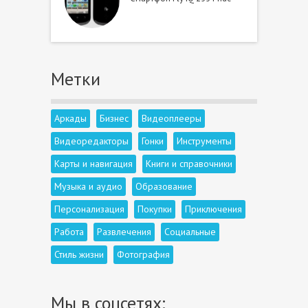
Метки
Аркады
Бизнес
Видеоплееры
Видеоредакторы
Гонки
Инструменты
Карты и навигация
Книги и справочники
Музыка и аудио
Образование
Персонализация
Покупки
Приключения
Работа
Развлечения
Социальные
Стиль жизни
Фотография
Мы в соцсетях: