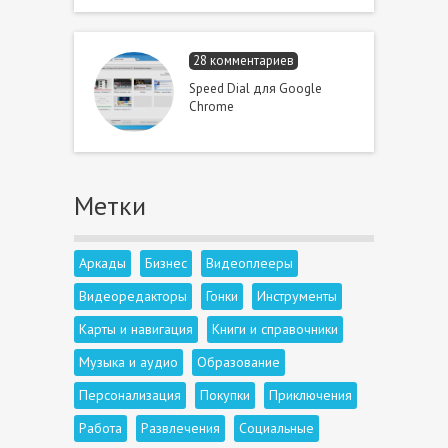
28 комментариев
Speed Dial для Google
Chrome
Метки
Аркады
Бизнес
Видеоплееры
Видеоредакторы
Гонки
Инструменты
Карты и навигация
Книги и справочники
Музыка и аудио
Образование
Персонализация
Покупки
Приключения
Работа
Развлечения
Социальные