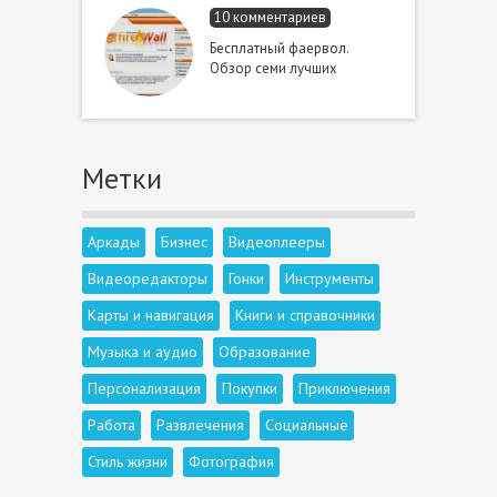
10 комментариев
Бесплатный фаервол.
Обзор семи лучших
Метки
Аркады
Бизнес
Видеоплееры
Видеоредакторы
Гонки
Инструменты
Карты и навигация
Книги и справочники
Музыка и аудио
Образование
Персонализация
Покупки
Приключения
Работа
Развлечения
Социальные
Стиль жизни
Фотография