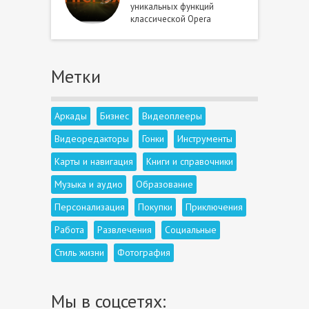
уникальных функций
классической Opera
Метки
Аркады
Бизнес
Видеоплееры
Видеоредакторы
Гонки
Инструменты
Карты и навигация
Книги и справочники
Музыка и аудио
Образование
Персонализация
Покупки
Приключения
Работа
Развлечения
Социальные
Стиль жизни
Фотография
Мы в соцсетях: