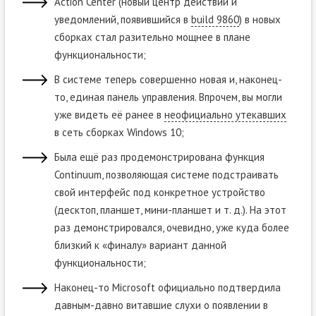
Action Center (новый центр действий и
уведомлений, появившийся в
build 9860
) в новых
сборках стал разительно мощнее в плане
функциональности;
В системе теперь совершенно новая и, наконец-
то, единая панель управления. Впрочем, вы могли
уже видеть её ранее в
неофициально утекавших
в сеть сборках Windows 10;
Была ещё раз продемонстрирована функция
Continuum, позволяющая системе подстраивать
свой интерфейс под конкретное устройство
(десктоп, планшет, мини-планшет и т. д.). На этот
раз демонстрировался, очевидно, уже куда более
близкий к «финалу» вариант данной
функциональности;
Наконец-то Microsoft официально подтвердила
давным-давно витавшие слухи о появлении в