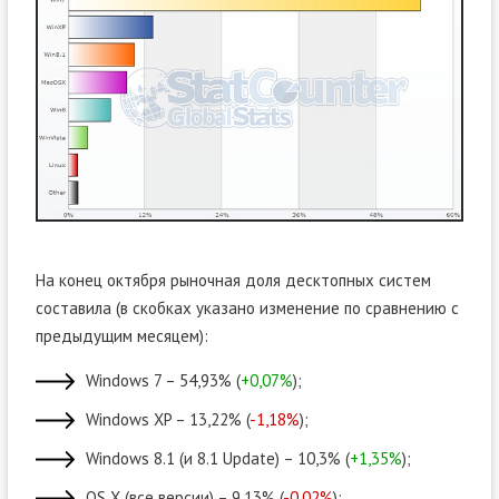
На конец октября рыночная доля десктопных систем
составила (в скобках указано изменение по сравнению с
предыдущим месяцем):
Windows 7 – 54,93% (
+0,07%
);
Windows XP – 13,22% (
-1,18%
);
Windows 8.1 (и 8.1 Update) – 10,3% (
+1,35%
);
OS X (все версии) – 9,13% (
-0,02%
);