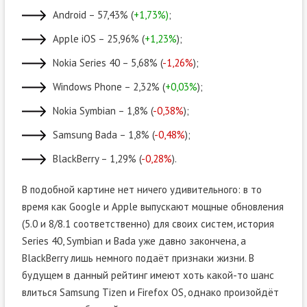
Android – 57,43% (
+1,73%)
;
Apple iOS – 25,96% (
+1,23%
);
Nokia Series 40 – 5,68% (
-1,26%
);
Windows Phone – 2,32% (
+0,03%
);
Nokia Symbian – 1,8% (
-0,38%
);
Samsung Bada – 1,8% (
-0,48%
);
BlackBerry – 1,29% (
-0,28%
).
В подобной картине нет ничего удивительного: в то
время как Google и Apple выпускают мощные обновления
(5.0 и 8/8.1 соответственно) для своих систем, история
Series 40, Symbian и Bada уже давно закончена, а
BlackBerry лишь немного подаёт признаки жизни. В
будущем в данный рейтинг имеют хоть какой-то шанс
влиться Samsung Tizen и Firefox OS, однако произойдёт