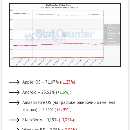
Apple iOS – 71,67% (
-1,23%
);
Android – 25,62% (
+1,6%
);
Amazon Fire OS (на графике ошибочно отмечена
«Linux») – 2,31% (
-0,29%
);
BlackBerry – 0,19% (
-0,02%
);
Windows RT – 0,08% (
-0,02%
);