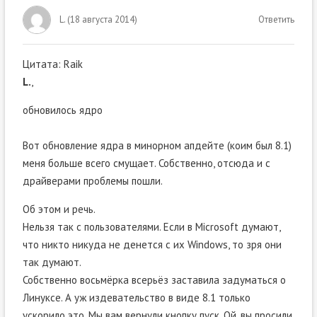
L.
(
18 августа 2014
)
Ответить
Цитата: Raik
L.
,
обновилось ядро
Вот обновление ядра в минорном апдейте (коим был 8.1)
меня больше всего смущает. Собственно, отсюда и с
драйверами проблемы пошли.
Об этом и речь.
Нельзя так с пользователями. Если в Microsoft думают,
что никто никуда не денется с их Windows, то зря они
так думают.
Собственно восьмёрка всерьёз заставила задуматься о
Линуксе. А уж издевательство в виде 8.1 только
ускорило это. Мы вам вернули кнопку пуск. Ой, вы просили