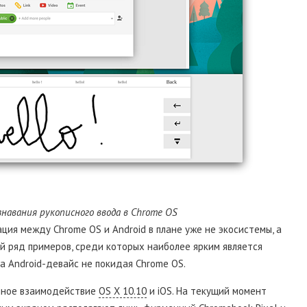
навания рукописного ввода в Chrome OS
ация между Chrome OS и Android в плане уже не экосистемы, а
й ряд примеров, среди которых наиболее ярким является
а Android-девайс не покидая Chrome OS.
чное взаимодействие
OS X 10.10
и iOS. На текущий момент