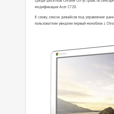
среди десятков Chrome OS-устройств сенсор
модификация Acer C720.
К слову, список девайсов под управление дан
пользователи увидели первый моноблок с Chr