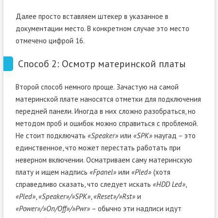
Далее просто вставляем штекер в указанное в
документации место. В конкретном случае это место
отмечено цифрой 16.
Способ 2: Осмотр материнской платы
Второй способ немного проще. Зачастую на самой
материнской плате наносятся отметки для подключения
передней панели. Иногда в них сложно разобраться, но
методом проб и ошибок можно справиться с проблемой.
Не стоит подключать
«Speaker»
или
«SPK»
наугад – это
единственное, что может перестать работать при
неверном включении. Осматриваем саму материнскую
плату и ищем надпись
«Fpanel»
или
«Pled»
(хотя
справедливо сказать, что следует искать
«HDD Led»
,
«Pled»
,
«Speaker»/»SPK»
,
«Reset»/»Rst»
и
«Power»/»On/Off»/»Pwr»
– обычно эти надписи идут