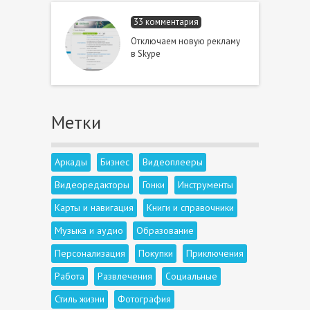
33 комментария
Отключаем новую рекламу
в Skype
Метки
Аркады
Бизнес
Видеоплееры
Видеоредакторы
Гонки
Инструменты
Карты и навигация
Книги и справочники
Музыка и аудио
Образование
Персонализация
Покупки
Приключения
Работа
Развлечения
Социальные
Стиль жизни
Фотография