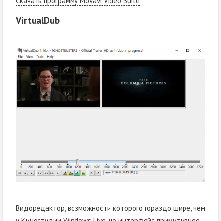
Скачать программу Movavi Video Suite
VirtualDub
Видоредактор, возможности которого гораздо шире, чем
у Киностудии Windows Live, но интерфейс примитивнее,