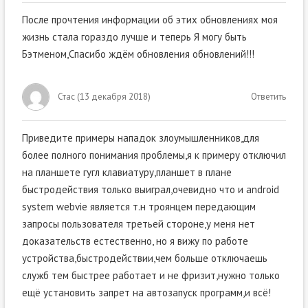
После прочтения информации об этих обновлениях моя
жизнь стала гораздо лучше и теперь Я могу быть
Бэтменом,Спасибо ждём обновления обновлений!!!
Стас
(
13 декабря 2018
)
Ответить
Приведите примеры нападок злоумышленников,для
более полного понимания проблемы,я к примеру отключил
на планшете гугл клавиатуру,планшет в плане
быстродействия только выиграл,очевидно что и android
system webvie является т.н троянцем передающим
запросы пользователя третьей стороне,у меня нет
доказательств естественно, но я вижу по работе
устройства,быстродействии,чем больше отключаешь
служб тем быстрее работает и не фризит,нужно только
ещё установить запрет на автозапуск программ,и всё!