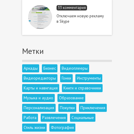
33 комментария
Отключаем новую рекламу
в Skype
Метки
Аркады
Бизнес
Видеоплееры
Видеоредакторы
Гонки
Инструменты
Карты и навигация
Книги и справочники
Музыка и аудио
Образование
Персонализация
Покупки
Приключения
Работа
Развлечения
Социальные
Стиль жизни
Фотография