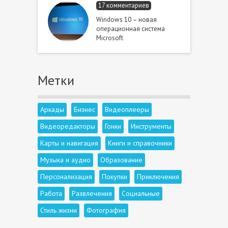
17 комментариев
Windows 10 – новая
операционная система
Microsoft
Метки
Аркады
Бизнес
Видеоплееры
Видеоредакторы
Гонки
Инструменты
Карты и навигация
Книги и справочники
Музыка и аудио
Образование
Персонализация
Покупки
Приключения
Работа
Развлечения
Социальные
Стиль жизни
Фотография