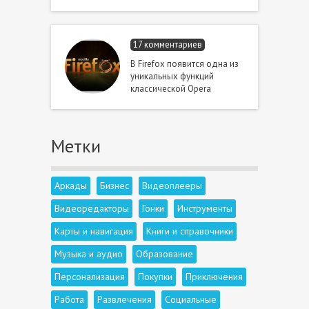
17 комментариев
В Firefox появится одна из
уникальных функций
классической Opera
Метки
Аркады
Бизнес
Видеоплееры
Видеоредакторы
Гонки
Инструменты
Карты и навигация
Книги и справочники
Музыка и аудио
Образование
Персонализация
Покупки
Приключения
Работа
Развлечения
Социальные