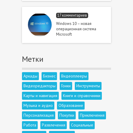
17 комментариев
Windows 10 – новая
операционная система
Microsoft
Метки
Аркады
Бизнес
Видеоплееры
Видеоредакторы
Гонки
Инструменты
Карты и навигация
Книги и справочники
Музыка и аудио
Образование
Персонализация
Покупки
Приключения
Работа
Развлечения
Социальные