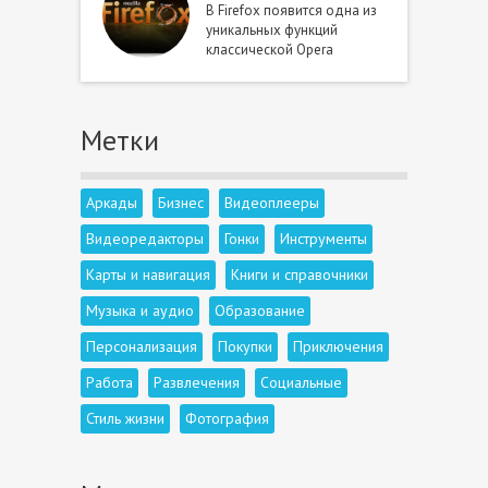
В Firefox появится одна из
уникальных функций
классической Opera
Метки
Аркады
Бизнес
Видеоплееры
Видеоредакторы
Гонки
Инструменты
Карты и навигация
Книги и справочники
Музыка и аудио
Образование
Персонализация
Покупки
Приключения
Работа
Развлечения
Социальные
Стиль жизни
Фотография