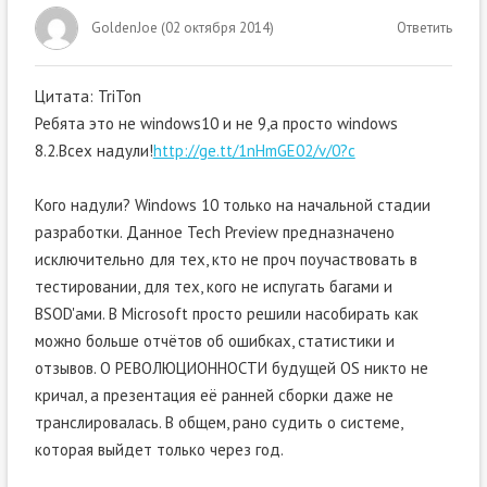
GoldenJoe
(
02 октября 2014
)
Ответить
Цитата: TriTon
Ребята это не windows10 и не 9,а просто windows
8.2.Всех надули!
http://ge.tt/1nHmGE02/v/0?c
Кого надули? Windows 10 только на начальной стадии
разработки. Данное Tech Preview предназначено
исключительно для тех, кто не проч поучаствовать в
тестировании, для тех, кого не испугать багами и
BSOD'ами. В Microsoft просто решили насобирать как
можно больше отчётов об ошибках, статистики и
отзывов. О РЕВОЛЮЦИОННОСТИ будущей OS никто не
кричал, а презентация её ранней сборки даже не
транслировалась. В общем, рано судить о системе,
которая выйдет только через год.